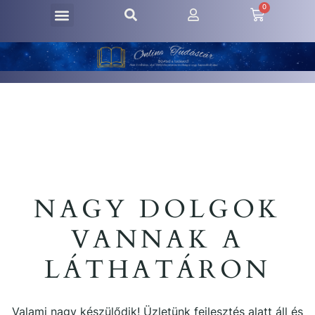
0
NAGY DOLGOK
VANNAK A
LÁTHATÁRON
Valami nagy készülődik! Üzletünk fejlesztés alatt áll és