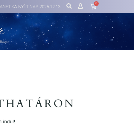
0
IANETIKA NYÍLT NAP 2025.12.13
ÁTHATÁRON
 indul!