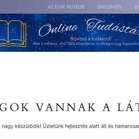
AZ ELME REJTÉLYE
ÖNELEMZÉS
D
GOK VANNAK A L
 nagy készülődik! Üzletünk fejlesztés alatt áll és hamarosan