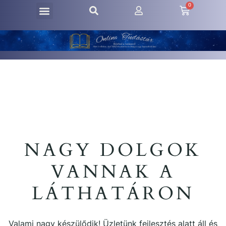
0
NAGY DOLGOK
VANNAK A
LÁTHATÁRON
Valami nagy készülődik! Üzletünk fejlesztés alatt áll és