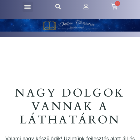
0
NAGY DOLGOK
VANNAK A
LÁTHATÁRON
Valami nagy készülődik! Üzletünk fejlesztés alatt áll és