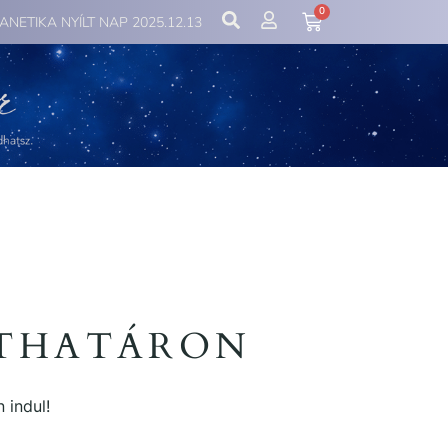
0
IANETIKA NYÍLT NAP 2025.12.13
ÁTHATÁRON
 indul!