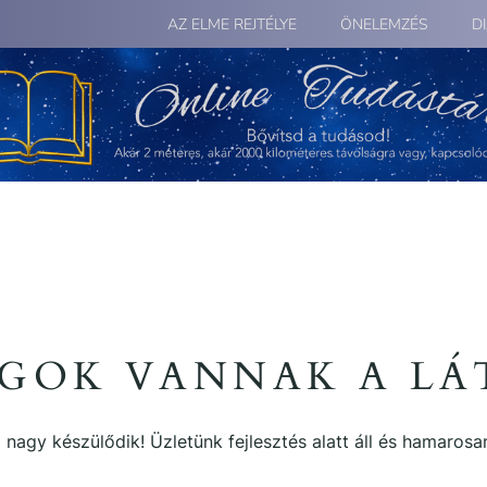
AZ ELME REJTÉLYE
ÖNELEMZÉS
D
GOK VANNAK A L
 nagy készülődik! Üzletünk fejlesztés alatt áll és hamarosan