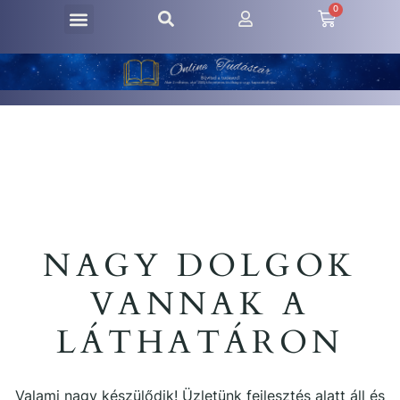
0
NAGY DOLGOK
VANNAK A
LÁTHATÁRON
Valami nagy készülődik! Üzletünk fejlesztés alatt áll és