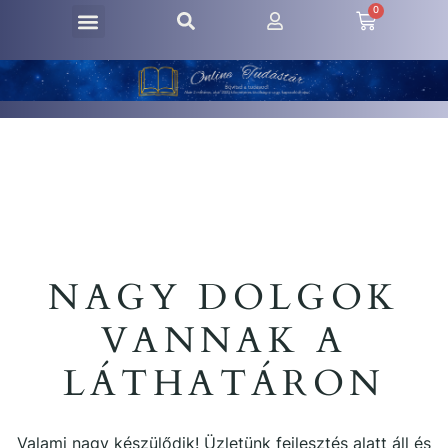
0
NAGY DOLGOK
VANNAK A
LÁTHATÁRON
Valami nagy készülődik! Üzletünk fejlesztés alatt áll és