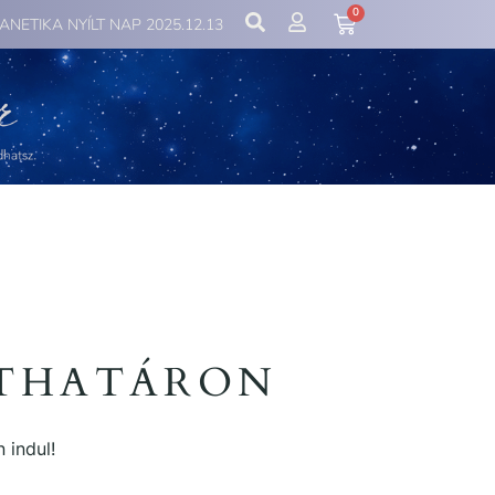
0
IANETIKA NYÍLT NAP 2025.12.13
ÁTHATÁRON
 indul!