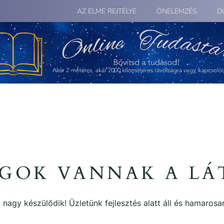
AZ ELME REJTÉLYE
ÖNELEMZÉS
D
GOK VANNAK A L
 nagy készülődik! Üzletünk fejlesztés alatt áll és hamarosan