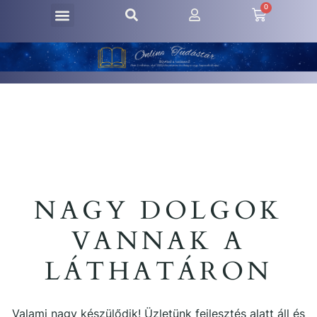
0
NAGY DOLGOK
VANNAK A
LÁTHATÁRON
Valami nagy készülődik! Üzletünk fejlesztés alatt áll és