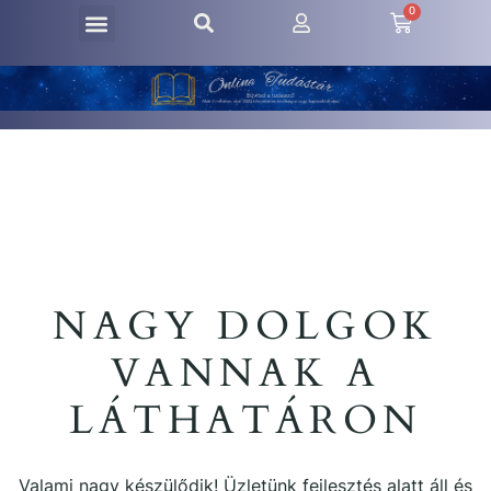
0
NAGY DOLGOK
VANNAK A
LÁTHATÁRON
Valami nagy készülődik! Üzletünk fejlesztés alatt áll és