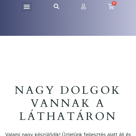
0
AZ ELME REJTÉLYE
DIANETIKA NYÍLT NAP 2025.12.13
NAGY DOLGOK
VANNAK A
LÁTHATÁRON
Valami nagy készülődik! Üzletünk fejlesztés alatt áll és