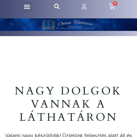
0
NAGY DOLGOK
VANNAK A
LÁTHATÁRON
Valami nagy készülődik! Üzletünk fejlesztés alatt áll és