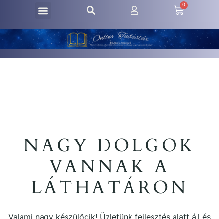
0
NAGY DOLGOK
VANNAK A
LÁTHATÁRON
Valami nagy készülődik! Üzletünk fejlesztés alatt áll és