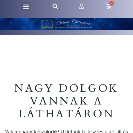
0
NAGY DOLGOK
VANNAK A
LÁTHATÁRON
Valami nagy készülődik! Üzletünk fejlesztés alatt áll és