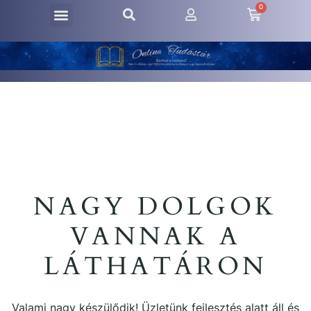
0
NAGY DOLGOK
VANNAK A
LÁTHATÁRON
Valami nagy készülődik! Üzletünk fejlesztés alatt áll és