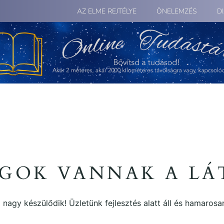
AZ ELME REJTÉLYE
ÖNELEMZÉS
D
GOK VANNAK A L
 nagy készülődik! Üzletünk fejlesztés alatt áll és hamarosan