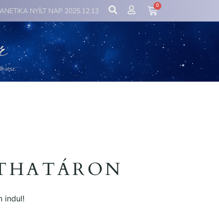
0
IANETIKA NYÍLT NAP 2025.12.13
ÁTHATÁRON
 indul!