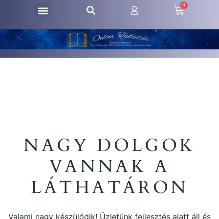
0
NAGY DOLGOK
VANNAK A
LÁTHATÁRON
Valami nagy készülődik! Üzletünk fejlesztés alatt áll és