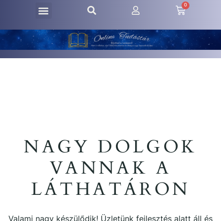
0
NAGY DOLGOK
VANNAK A
LÁTHATÁRON
Valami nagy készülődik! Üzletünk fejlesztés alatt áll és