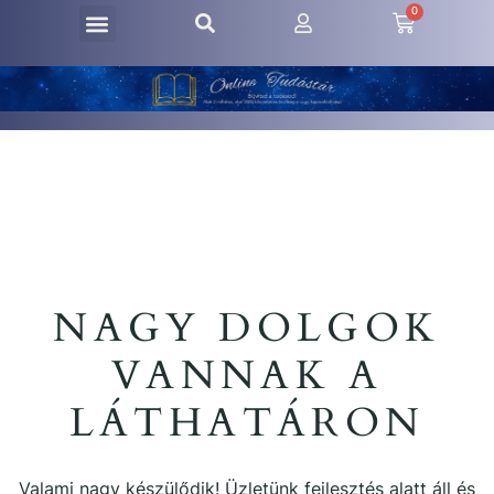
0
NAGY DOLGOK
VANNAK A
LÁTHATÁRON
Valami nagy készülődik! Üzletünk fejlesztés alatt áll és