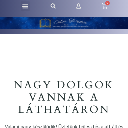
0
NAGY DOLGOK
VANNAK A
LÁTHATÁRON
Valami nagy készülődik! Üzletünk fejlesztés alatt áll és