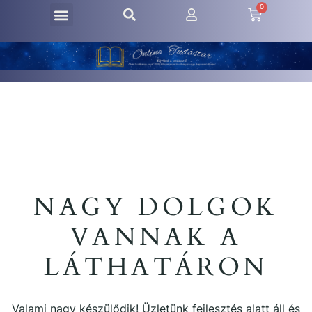
0
NAGY DOLGOK
VANNAK A
LÁTHATÁRON
Valami nagy készülődik! Üzletünk fejlesztés alatt áll és