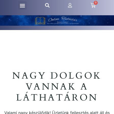
0
NAGY DOLGOK
VANNAK A
LÁTHATÁRON
Valami nagy készülődik! Üzletünk fejlesztés alatt áll és