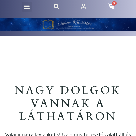
0
NAGY DOLGOK
VANNAK A
LÁTHATÁRON
Valami nagy készülődik! Üzletünk fejlesztés alatt áll és